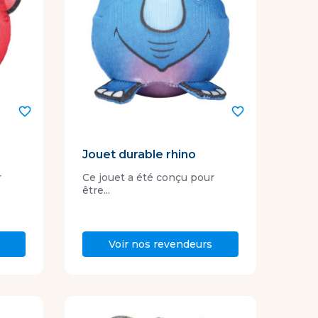
favorite_border
favorite_border
Jouet durable rhino
r
Ce jouet a été conçu pour
être...
Voir nos revendeurs