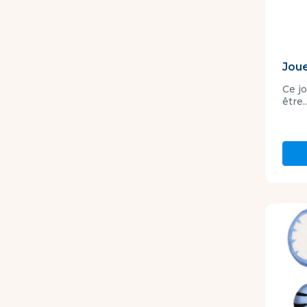
Joue
Ce j
être..