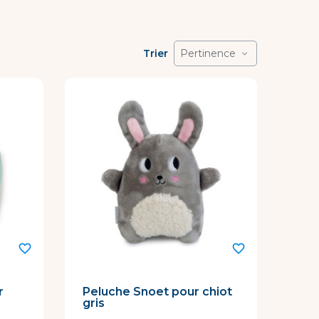
Trier
Pertinence
favorite_border
favorite_border
r
Peluche Snoet pour chiot
gris