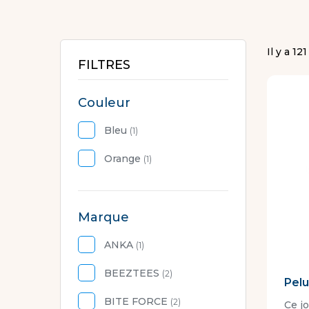
Il y a 12
FILTRES
Couleur
Bleu
(1)
Orange
(1)
Marque
ANKA
(1)
BEEZTEES
(2)
Pel
BITE FORCE
(2)
Ce j