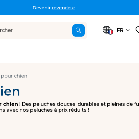
Livraison offerte dès 69€ HT d’achat
Deve
FR
 pour chien
ien
r chien
! Des peluches douces, durables et pleines de f
ins avec nos peluches à prix réduits !