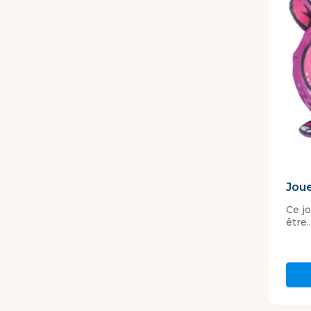
Joue
Ce j
être..