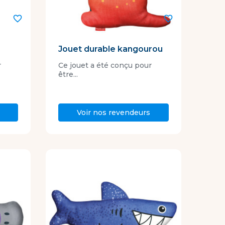
favorite_border
favorite_border
é
Jouet durable kangourou
r
Ce jouet a été conçu pour
être...
Voir nos revendeurs