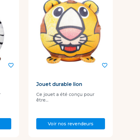
favorite_border
favorite_border
Jouet durable lion
r
Ce jouet a été conçu pour
être...
Voir nos revendeurs