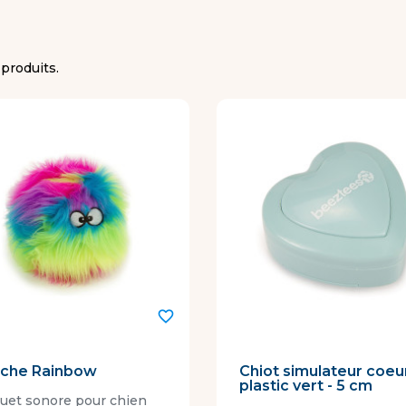
1 produits.
favorite_border
uche Rainbow
Chiot simulateur coeu
plastic vert - 5 cm
ouet sonore pour chien