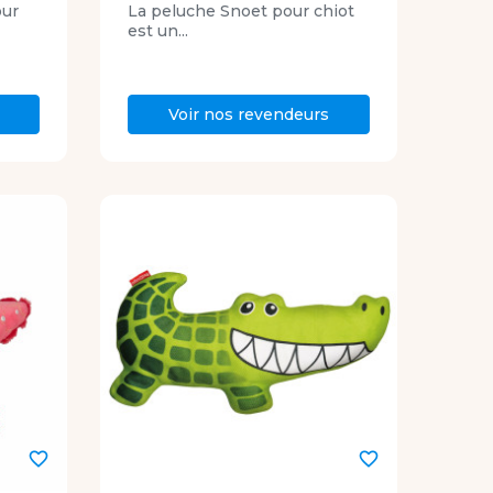
our
La peluche Snoet pour chiot
est un...
Voir nos revendeurs
favorite_border
favorite_border