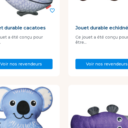
favorite_border
t durable cacatoes
Jouet durable echidn
ouet a été conçu pour
Ce jouet a été conçu pou
.
être...
Voir nos revendeurs
Voir nos revendeurs