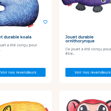
favorite_border
t durable koala
Jouet durable
ornithorynque
ouet a été conçu pour
Ce jouet a été conçu pou
.
être...
Voir nos revendeurs
Voir nos revendeurs