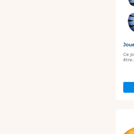
Joue
Ce j
être..