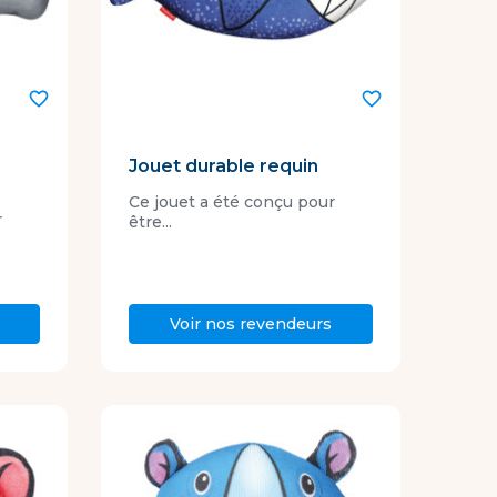
favorite_border
favorite_border
Jouet durable requin
Ce jouet a été conçu pour
r
être...
Voir nos revendeurs