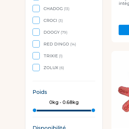
intèg
CHADOG
(13)
CROCI
(3)
DOOGY
(79)
RED DINGO
(14)
TRIXIE
(1)
ZOLUX
(6)
Poids
0kg - 0.68kg
Disponibilité