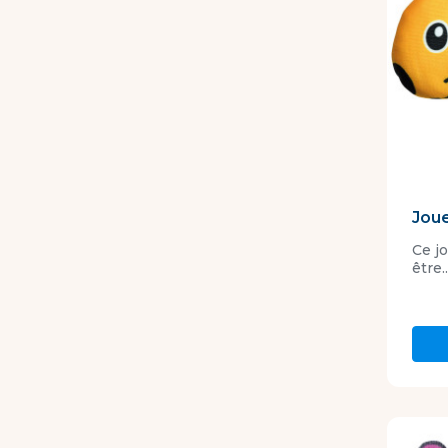
Jou
Ce j
être..