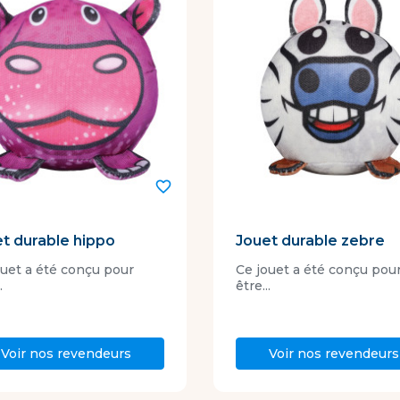
favorite_border
t durable hippo
Jouet durable zebre
ouet a été conçu pour
Ce jouet a été conçu pou
.
être...
Voir nos revendeurs
Voir nos revendeurs